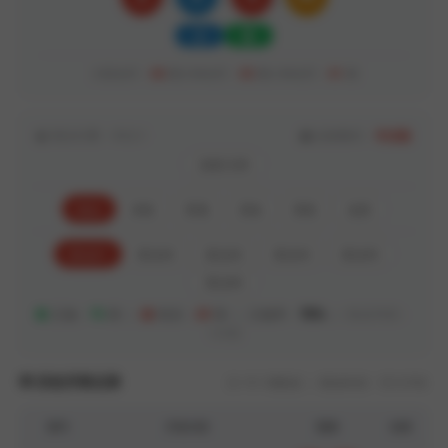
小
双
大双未开：
08
期
大单未开：
03
期
小单未开：
01
期
算法引擎：V3.2.1
当前模式：
专业版
加拿大28
组合
杀组
双项
四余
双组
龙虎
算法01
算法02
算法03
算法04
算法05
算法06
正确：
76
期 ｜
错误：
24
期 ｜ 正确率：
76%
｜
数据周期：
100期
历史开奖记录
共 151 期数据 ｜ 数据来源：官方开奖
期号
开奖内容
预测
结果