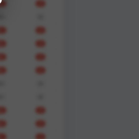
N2
对
N3
错
N1
对
N2
对
N2
对
N0
对
N3
错
N1
错
N3
对
N2
对
N1
对