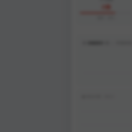
大数
概率：68%
第
3466541
期 ｜ 开奖时间：
算法引擎：V3.2.1