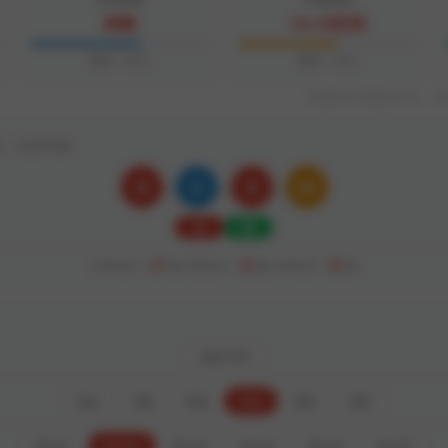
单数
13-15区间
概率：62%
概率：55%
根据最近50期数据分析，大数
12:57:08
+
+
=
8
3
9
20
大
双
大单未开：
07
期
小双未开：
02
期
小单未开：
04
期
加拿大28
组合
杀组
双项
四余
双组
龙虎
算法01
算法02
算法03
算法04
算法05
算法06