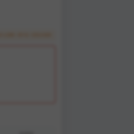
 / 没有任何群聊 / 站长担保 💛 ｜ 本站永久免费 · 无需注册 · 企业级数据安全保障
极值预测