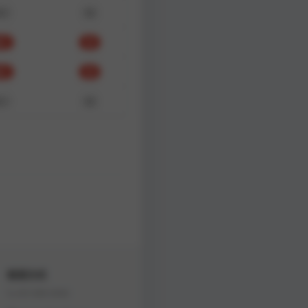
N3
错
N1
对
N1
对
N1
错
联系方式
400-888-6666