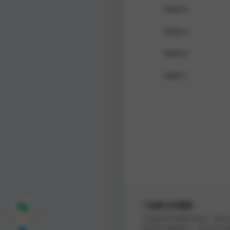
3466514
3466513
3466512
3466511
加拿大28预测
专业提供PC蛋蛋幸运28、加拿
据分析与智能算法，本站永久免