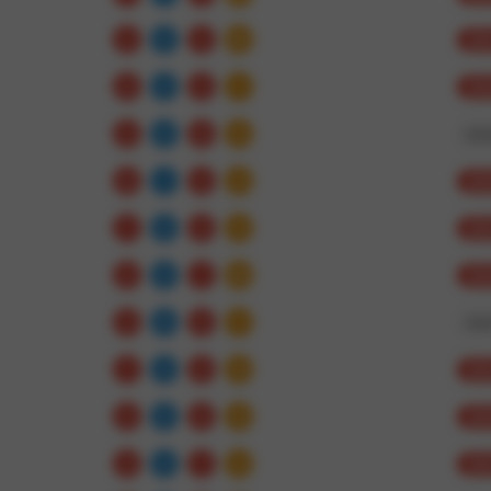
2
0
4
06
杀4
6
3
2
11
杀4
4
0
8
12
杀4
8
1
4
13
杀4
7
5
3
15
杀4
2
5
1
08
杀4
3
9
5
17
杀4
7
4
5
16
杀4
5
5
6
16
杀4
4
4
7
15
杀4