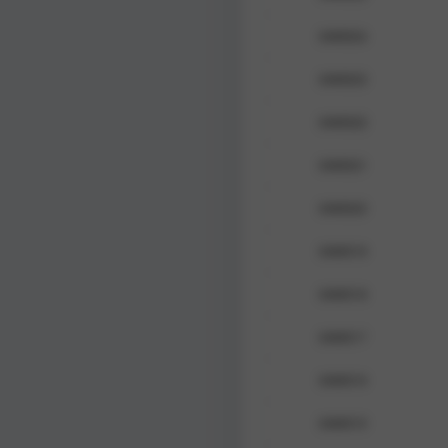
3466524
3466523
3466522
3466521
3466520
3466519
3466518
3466517
3466516
3466515