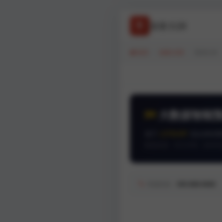
加拿大28
首页
/
加拿大28
/
预测分析
大数据智能
基于
LSTM-BP
混合神经网
数据来源：官方开奖 · 实时同
客服热线：
400-888-6666