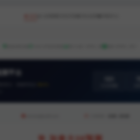
首页
走势图
历史开奖
算法说明
帮助中心
数据加密传输
7x24小时实时更新
累计分析 10000+ 期
服务 50000+ 用户
预测平台
151
络算法 · 准确率高达
98.6%
已分析期数
当
步
service@pc28.com
工作时间：
8:00 - 24:00
🎯 加拿大28预测